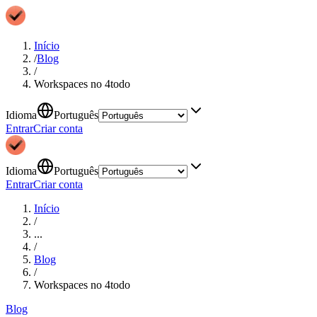
Início
/
Blog
/
Workspaces no 4todo
Idioma
Português
Entrar
Criar conta
Idioma
Português
Entrar
Criar conta
Início
/
...
/
Blog
/
Workspaces no 4todo
Blog